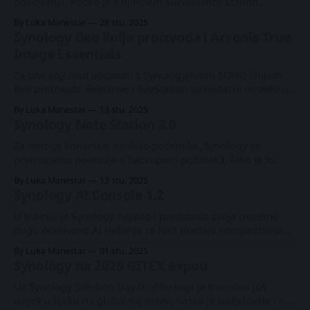
#PLEX.BLACKVOID.TECHLuka ManestarSynology BeeStation
poslovanja. Počeo je s njihovim Surveillance Station
softverom, koji je prvotno bio dostupan na NAS modelima
By Luka Manestar
28 stu. 2025
— i još uvijek jest — kao i na namjenskim DVA uređajima,
Synology Bee linija proizvoda i Acronis True
čime se proširio opseg mogućnosti. U posljednjim
Image Essentials
godinama, počevši od 2022., Synology je započeo razvoj
vlastitih nadzornih
Za one koji nisu upoznati s Synologyjevom SOHO linijom
Bee proizvoda, BeeDrive i BeeStation su nedavni noviteti u
paleti uređaja tvrtke, namijenjene malim timovima,
By Luka Manestar
13 stu. 2025
individualnim korisnicima i mobilnim profesionalcima.
Synology Note Station 3.0
Synology Beestation Plus osvrtNajnoviji #Synology
#BeeStationPlus je stigao! Više prostora za pohranu, veća
Za mnoge korisnike, osobito početnike, Synology se
brzina, a sada s AI-om koji pomaže
prvenstveno povezuje s backupom podataka. Iako je to
istina, važno je prepoznati i da njihov operativni sustav
By Luka Manestar
13 stu. 2025
DiskStation Manager (DSM) služi kao platforma za širok
Synology AI Console 1.2
raspon specijaliziranih aplikacija, uključujući backup alate,
nadzor i produktivnost. Među njima su brojene aplikacije,
U travnju je Synology najavio i predstavio svoje izuzetno
neke popularne, a druge
dugo očekivano AI rješenje za NAS uređaje kompatibilne s
DSM-om. Iako je izašlo kasnije nego što se očekivalo, ta
By Luka Manestar
01 stu. 2025
odgoda čini se namjernom, jer je Synology imao cilj razviti
Synology na 2025 GITEX expou
centraliziranu platformu za upravljanje umjetnom
inteligencijom, umjesto da u pojedinačne aplikacije
Uz Synology Solution Day izložbu koja je trenutno još
uvijek u tijeku na globalnoj razini, tvrtka je sudjelovala i na