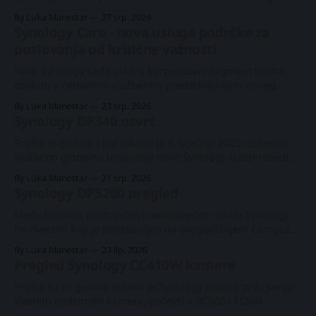
skori izlazak. Nakon 1U modela RS826+/RP+ još u lipnju,
By Luka Manestar
27 srp. 2026
ovoga puta dobit ćemo donekle očekivani model s 8 utora.
Synology Care - nova usluga podrške za
Taj konkretni 2U model nije obnavljan od svojega
poslovanja od kritične važnosti
prethodnika iz 2020.
Kako Synology sada ulazi u korporativni segment tržišta,
osobito s nedavnim službenim predstavljanjem novog
PAS7700 uređaja s aktivno-aktivnom arhitekturom prije
By Luka Manestar
23 srp. 2026
svega nekoliko mjeseci, tvrtka je počela nuditi novu uslugu
Synology DP340 osvrt
podrške u odabranim europskim zemljama pod
nazivom Synology Care. Synology PAS7700 globalna
Prošlo je godinu i pol otkako je 8. siječnja 2025. uslijedilo
premijeraPlatformu s 48 NVMe utora za enterprise radne
službeno globalno lansiranje nove Synology DataProtection
linije. Uvođenje je donijelo tri nova proizvoda u zasebnoj
By Luka Manestar
21 srp. 2026
kategoriji, počevši od vodećega modela DP7400 s 12 utora
Synology DP5200 pregled
te dvaju stolnih modela, DP320 i DP340. Synology DP7400
osvrtNova #Synology #DataProtection linija je stigla
Među brojnim postojećim i nadolazećim novim Synology
hardverom koji je predstavljen na ovogodišnjem Computex
2026 sajmu bio je i DataProtect, linija uređaja orkestrirana
By Luka Manestar
23 lip. 2026
s ActiveProtectom OS-om. Prvi put predstavljen prije dvije
Pregled Synology CC410W kamere
godine, u lipnju 2024., DP segment jest Synology-jevo
cjelovito rješenje za sigurnosno kopiranje u obliku
Prošle su tri godine otkako je Synology izbacio prvu seriju
namjenskog uređaja,
vlastitih nadzornih kamera, počevši s BC500 i TC500
modelima početkom 2023. Kasnije iste godine predstavili