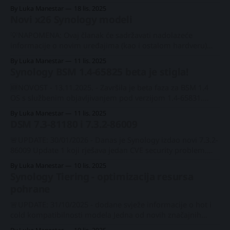
ovogodišnjem događaju GITEX Global održanom u
By Luka Manestar
18 lis. 2025
Dubaiju. Synology Solution Day 2025 - osvrtNova rješenja
Novi x26 Synology modeli
za zaštitu i pohranu podataka, uz potpuno novu platformu
nadzora, te novu platformu za chat i
💡NAPOMENA: Ovaj članak će sadržavati nadolazeće
videokonferencijeBLACKVOID.
informacije o novim uređajima (kao i ostalom hardveru)
koje će Synology predstaviti do kraja ove godine te tijekom
By Luka Manestar
11 lis. 2025
2026. godine. Kao i prethodnih godina, druga polovica
Synology BSM 1.4-65825 beta je stigla!
godine obično donosi nove potencijalne uređaje, bilo da
stižu na tržište ili barem najavljuju. Ove godine pojavilo se
🆕NOVOST - 13.11.2025. - Završila je beta faza za BSM 1.4
OS s službenim objavljivanjem pod verzijom 1.4-65831.
Nema promjena u bilješkama od beta verzije. Ovaj tjedan
By Luka Manestar
11 lis. 2025
bio je veliki događaj u svijetu Synologyja s objavom DSM
DSM 7.3-81180 i 7.3.2-86009
7.3. Činjenica da će nova HCL 5.0 politika
🚨UPDATE: 30/01/2026 - Danas je Synology izdao novi 7.3.2-
86009 Update 1 koji rješava jedan CVE security problem.
Patch je istaknut kao važna nadogradnja! Version: 7.3.2-
By Luka Manestar
10 lis. 2025
86009 Update 1 - Important Update (2026-01-29) Important
Synology Tiering - optimizacija resursa
notes 1. Your Synology NAS may not notify you of
pohrane
🚨UPDATE: 31/10/2025 - dodane svježe informacije o hot i
cold kompatibilnosti modela Jedna od novih značajnih
značajki uvedenih uz DSM 7.3 je Synology Tiering, značajka