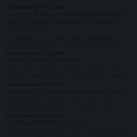
prethodnik izašao prije četiri godine. RS826+/RP+ i dalje je
By Luka Manestar
03 lip. 2026
1U rack model s ukupnom podrškom za najviše 8 diskova,
Synology je pobjednik u kategoriji najbolji
a ovoga je puta dobio minimalnu nadogradnju, ako
NAS na European Hardware Association
Awards za 2026.
U ponedjeljak, 1. lipnja 2026., dobitnici ovogodišnjih
nagrada bit će objavljeni na posebnom događaju koji se
održava u Marriott Courtyardu, Nangangu, Taipei – idealno
By Luka Manestar
01 lip. 2026
smještenom za one koji se pripremaju obići Computex
Synology FS200T 2026 osvrt
sljedećeg dana. Nakon razmatranja više od 400 proizvoda
od preko 110 proizvođača, urednički timovi European
Iako Computex 2026 sajam započinje za nekoliko dana,
Hardware Associationa sada su
Synology je danas predstavio svoj prošlogodišnji najavljeni
2,5" 6-bay nasljednik DS620slim modela. Malen, ali opet
By Luka Manestar
29 svi. 2026
"velik" Nazvan FS200T, ovaj 2,5" uređaj s 6
Synology C2 cloud promjene u 2026. godini
diskova napredovao je u Synology svijetu, prelazeći iz
stolne DS serije u
Prošla je godina otkako je bilo ikakvih većih novosti na
području Synology C2 clouda, osim izdavanja njihovih
novih nadzornih kamera. Na Computex 2025 sajmu, tvrtka
By Luka Manestar
24 svi. 2026
je najavila svoj nadolazeći VSaaS pod nazivom C2
Synology DSM Enterprise 1.0
Surveillance, no on još nije dostupan korisnicima. Synology
C2 Surveillance najavaZa vrijeme Computexa 2025,
Danas je Synology objavio svoj novi vodeći uređaj, kao dio