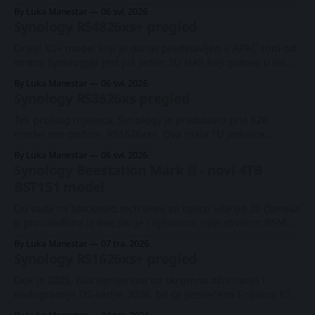
linije, RS3626xs+ i RS4826xs+. Poslijednji uređaj je još jedan
By Luka Manestar
06 svi. 2026
novi model, baš kao što je bio RS4826xs+, ne utoliko da do
Synology RS4826xs+ pregled
sada nismo vidjeli 3U model od Synologyja, već
Drugi XS+ model koji je danas predstavljen u APAC zoni od
strane Synologyja jest još jedan 2U NAS koji gotovo u svim
elementima oponaša RS3626xs+ ali ipak malo podiže
By Luka Manestar
06 svi. 2026
ljestvicu. Glavna stvar koju treba spomenuti je da do sada
Synology RS3626xs pregled
nismo imali ovu oznaku modela, tako da je ovo realno
predstavljanje
Tek prošlog mjeseca, Synology je predstavio prvi X26
model ove godine, RS1626xs+. Ova mala 1U jedinica
poslovne klase najavila je početak XS+ segmenta koji se
By Luka Manestar
06 svi. 2026
nastavlja s tri (3) nova modela predstavljena danas na APAC
Synology Beestation Mark II - novi 4TB
tržištu. Synology RS1626xs+ pregledPrvi X26 #Synology
BST151 model
rack model uskoro stiže — #RS1626xs+. Poslovne
performanse i mogućnost
Do sada na blackvoid.tech siteu se nalazi više od 20 članaka
o proizvodima iz Bee serije i njihovom operativnom BSM
sustavu. Razlog tomu jest što je Synology u protekle dvije i
By Luka Manestar
07 tra. 2026
pol godine intenzivno radio na popunjavanju određenog
Synology RS1626xs+ pregled
segmenta SOHO tržišta uređajima koji su jednostavni za
upotrebu, a istodobno
Dok je 2025. bila usmjerena na skromna ažuriranja i
nadogradnje DS‑serije, 2026. bit će posvećena linijama RS i
FS. S gotovo šest planiranih rack modela, započet ćemo