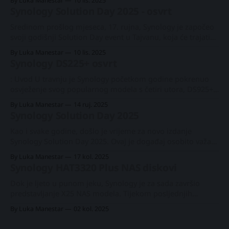
By Luka Manestar
10 lis. 2025
za optimizaciju pohrane koja je potpuno automatizirana i
Synology Solution Day 2025 - osvrt
temelji se na prilagođenim planovima tieringa. DSM 7.3-
81180Novi #Synology #DSM 7.3 stigao
Sredinom prošlog mjeseca, 17. rujna, Synology je započeo
svoji godišnji Solution Day event u Tajvanu, koja će trajati
do 30. listopada, posjećujući više od dvadeset lokacija
By Luka Manestar
10 lis. 2025
diljem svijeta. Synology Solution Day 2025Tijekom 2025
Synology DS225+ osvrt
Synology Solution Days-a, Synology će prikazati svoju
inovativnost, rast i budući smjer predstavljanjem novih
: Uvod U travnju je Synology početkom godine pokrenuo
proizvoda i
osvježenje svog popularnog modela s četiri utora, DS925+.
Nakon osam modela, linija završava s najmanjim
By Luka Manestar
14 ruj. 2025
modelom, novim DS225+. Unatoč kompaktnim
Synology Solution Day 2025
dimenzijama, DS225+ nudi puno, a uz dodatne
nadogradnje može još više. Synology DS225+
Kao i svake godine, došlo je vrijeme za novo izdanje
pregledDS225+, 2-bay član #Synology + linije za 2025.
Synology Solution Day 2025. Ovaj je događaj osobito važan
godinu,
za tvrtku jer obilježava 25. obljetnicu poslovanja. Osim
By Luka Manestar
17 kol. 2025
toga, predstavlja njihov službeni ulazak na "Tier 1" tržište s
Synology HAT3320 Plus NAS diskovi
nekoliko novih proizvoda visoke klase. Događaj počinje 17.
rujna na Tajvanu,
Dok je ljeto u punom jeku, Synology je za sada završio
predstavljanje X25 NAS modela. Tijekom posljednjih
nekoliko mjeseci, ukupno je osvježeno osam novih "plus"
By Luka Manestar
02 kol. 2025
modela, iako nije bilo puno značajnih nadogradnji. Svi
Synology Calendar 3.0
modeli su nadogradili svoja zastarjela 1GbE LAN sučelja na