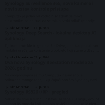
neće biti kompatibilni s DSM 7.4 bile su pogrešne. DSM 7.4
Synology Surveillance 365, nove kamere i
održava iste zahtjeve kompatibilnosti kao DSM 7.3. Za
novi sustav kontrole pristupa
modele navedene u nastavku, DSM
Computex je jedan od vodećih svjetskih sajmova
elektronike, pa ne čudi da se toliko tvrtki odlučuje ondje
predstaviti nove proizvode, usluge i rješenja za nadolazeće
By Luka Manestar
11 lip. 2026
razdoblje. Synology slijedi taj obrazac, a mnoga njegova
Synology Deep Search - lokalna desktop AI
nadolazeća hardverska i softverska rješenja te nadopune
aplikacija
zapravo su predstavljeni na Computexu i CES-u. Isto vrijedi
Tijekom protekle tri godine, BeeDrive je postao popularan
mobilni uređaj za korištenje u pokretu koji stane u džep i
nudi do 4 TB SSD pohrane putem USB 3.2 Gen 1 sučelja.
By Luka Manestar
07 lip. 2026
Zbog toga omogućuje brze prijenose podataka u raznim
Dva nova Synology BeeStation modela za
scenarijima, ali nudi i jednu dodatnu značajku koju je
2026. godinu
Synology
Na ovogodišnjem sajmu Computex najavljeno je i
prikazano mnogo toga, uključujući ono što Synology naziva
segmentom „digitalnog života“. Odmaknuvši se od odlične
By Luka Manestar
05 lip. 2026
poslovne ponude, kao i novih poslovnih i osobnih usluga
Synology RS826+/RP+ pregled
nadzora, usredotočit ćemo se na nove SOHO kandidate,
kako za hardver tako i za softver. Dosadašnja ponuda
Nakon što smo u svibnju ostavili iza sebe XS+ liniju, evo još
BeeStationa Predstavljen
jednog RS modela koji je dobio osvježenje otkako je njegov