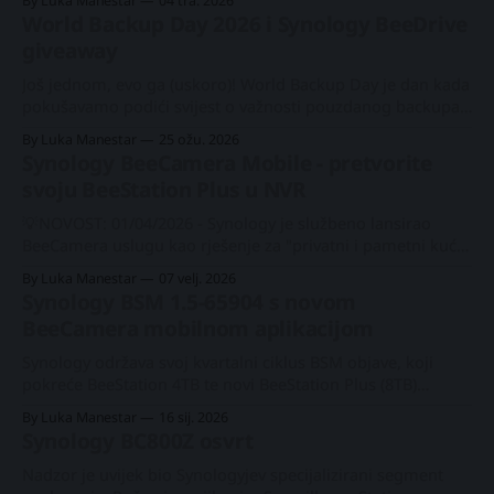
By Luka Manestar
04 tra. 2026
osvježenjem poznatog, kompaktnog 1U modela s četiri
World Backup Day 2026 i Synology BeeDrive
diska, RS1626xs+. Predstavljen kao all-in-one rješenje za
giveaway
upravljanje podacima, izradu backupa i nadzor,
Još jednom, evo ga (uskoro)! World Backup Day je dan kada
pokušavamo podići svijest o važnosti pouzdanog backupa
koji će spriječiti gubitak podataka uzrokovan kvarovima
By Luka Manestar
25 ožu. 2026
hardvera, slučajnim brisanjem i mnogim vrstama
Synology BeeCamera Mobile - pretvorite
cybernapada. Održavajući redovite i dosljedne kopije,
svoju BeeStation Plus u NVR
pojedinci i organizacije mogu osigurati zaštitu svojim
važnim dokumentima, fotografijama i datotekama, te
💡NOVOST: 01/04/2026 - Synology je službeno lansirao
BeeCamera uslugu kao rješenje za "privatni i pametni kućni
nadzor" 1. travnja 2026. — Synology je danas objavio novo
By Luka Manestar
07 velj. 2026
iskustvo praćenja doma s prioritetom zaštite privatnosti za
Synology BSM 1.5-65904 s novom
BeeStation Plus, omogućujući korisnicima praćenje
BeeCamera mobilnom aplikacijom
domaćinstava i radnih prostora pomoću Synology kamera.
Pokrenuto novom
Synology održava svoj kvartalni ciklus BSM objave, koji
pokreće BeeStation 4TB te novi BeeStation Plus (8TB)
modele. Synology Beestation Plus osvrtNajnoviji #Synology
By Luka Manestar
16 sij. 2026
#BeeStationPlus je stigao! Više prostora za pohranu, veća
Synology BC800Z osvrt
brzina, a sada s AI-om koji pomaže u upravljanju
fotografijama kao i podrškom za
Nadzor je uvijek bio Synologyjev specijalizirani segment