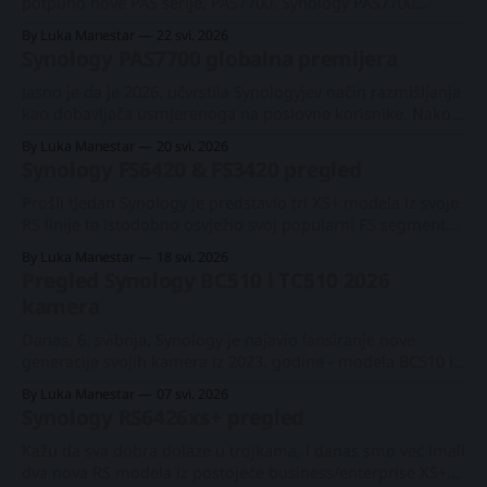
#Synology je predstavio
potpuno nove PAS serije, PAS7700. Synology PAS7700
globalna premijeraPlatformu s 48 NVMe utora za
By Luka Manestar
22 svi. 2026
enterprise radne opterećenja koja zahtijevaju kontinuiranu
Synology PAS7700 globalna premijera
dostupnost, ekstremnu performansu i skalabilnost bez
prekidaBLACKVOID.TECHLuka Manestar Iako se o tom
Jasno je da je 2026. učvrstila Synologyjev način razmišljanja
modelu posljednjih godina vodila znatna rasprava, danas
kao dobavljača usmjerenoga na poslovne korisnike. Nakon
blage 2025. godine, ova je godina donijela usredotočeno
By Luka Manestar
20 svi. 2026
predstavljanje modela srednjeg i poslovnog/enterprise
Synology FS6420 & FS3420 pregled
ranga u formatima od 1U do 3U. Svibanjska objava
označava važnu prekretnicu, uslijed globalnog
Prošli tjedan Synology je predstavio tri XS+ modela iz svoje
predstavljanja Synology vodećeg proizvoda, PAS7700. 4U
RS linije te istodobno osvježio svoj popularni FS segment
drugom generacijom dvaju postojećih modela s 24 diska.
By Luka Manestar
18 svi. 2026
Identični s vanjske strane, osim manjih razlika na stražnjoj
Pregled Synology BC510 i TC510 2026
strani, ovi 2U rack-uređaji pružaju znatnu procesnu snagu i
kamera
mogućnosti proširenja zahvaljujući Gen4
Danas, 6. svibnja, Synology je najavio lansiranje nove
generacije svojih kamera iz 2023. godine - modela BC510 i
TC510 (bullet i turret kamere). Kao što se i očekivalo, novoj
By Luka Manestar
07 svi. 2026
generaciji dodijeljen je novi broj modela (510) kako bi se
Synology RS6426xs+ pregled
označila razlika u odnosu na prethodne modele. Synology
BC500 i TC500 kamere
Kažu da sva dobra dolaze u trojkama, i danas smo već imali
dva nova RS modela iz postojeće business/enterprise XS+