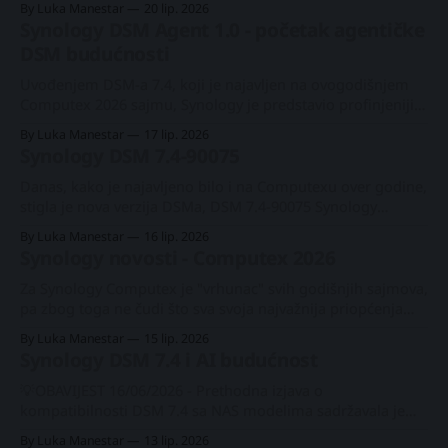
By Luka Manestar
20 lip. 2026
su Wi-Fi kameru namijenjenu kućnim ili manjim kućnim
Synology DSM Agent 1.0 - početak agentičke
uredima, pod nazivom CC400W. Synology CC400W kamera -
DSM budućnosti
osvrtNakon dviju PoE kamera iz 2023., Synology predstavlja
svoj
Uvođenjem DSM-a 7.4, koji je najavljen na ovogodišnjem
Computex 2026 sajmu, Synology je predstavio profinjeniji
operacijski sustav za cijelu svoju liniju proizvoda. Među
By Luka Manestar
17 lip. 2026
svim nadogradnjama i optimizacijama, kao i novom
Synology DSM 7.4-90075
značajkom učinkovitosti pohrane, znatan je trud
posljednjih nekoliko godina uložen u primjenu umjetne
Danas, kako je najavljeno bilo i na Computexu over godine,
inteligencije kroz razne DSM pakete.
stigla je nova verzija DSMa, DSM 7.4-90075 Synology
novosti - Computex 2026Nova godina, novi hardware,
By Luka Manestar
16 lip. 2026
software i usluge od #Synologya Enterprise, poslovni i
Synology novosti - Computex 2026
SOHO segmenti, popraćeni #AI značajkama na više
razinaBLACKVOID.TECHLuka ManestarSynology DSM 7.4 i
Za Synology Computex je "vrhunac" svih godišnjih sajmova,
AI budućnostNova
pa zbog toga ne čudi što sva svoja najvažnija priopćenja
ostavlja za ljeto. Iako novi hardver, softver i usluge možda
By Luka Manestar
15 lip. 2026
neće biti objavljeni još nekoliko tromjesečja, to ne
Synology DSM 7.4 i AI budućnost
sprječava Synology da ih predstavi na jednom od najvećih
svjetskih sajmova u
💡OBAVIJEST 16/06/2026 - Prethodna izjava o
kompatibilnosti DSM 7.4 sa NAS modelima sadržavala je
netačne informacije. Konkretno, tvrdnje da X20 modeli
By Luka Manestar
13 lip. 2026