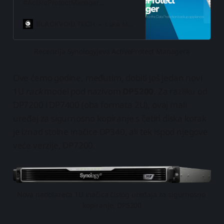
#ActiveProtectManager
operativnog sustava koji pokreće
njihovu najnoviju #DataProtection
BLACKVOID.TECH
Luka Manestar
enterprise liniju.
Recenzija Synologyjeva ActiveProtect Managera
Ove ćemo godine, međutim, dobiti još jedan novi
1U
rack
model pod nazivom
DP5200
. Za razliku od
DP7200 i DP7400 (oba formata 2U), ovaj mali
uređaj za sigurnosno kopiranje s četiri diska korak
je iznad stolne inačice DP340, ali tek ispod njegove
veće verzije, DP7200.
Nova nadolazeća 1U inačica čistog uređaja za sigurnosno 
kopiranje, DP5200