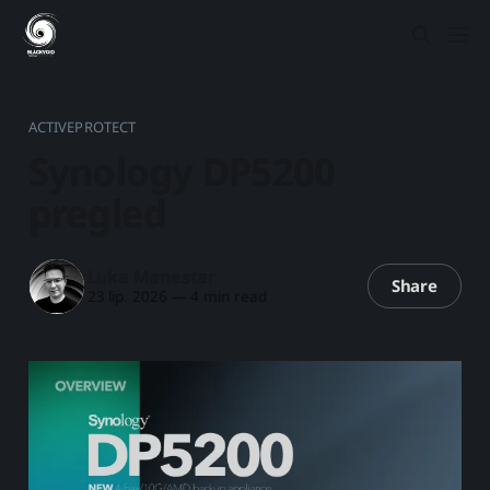
ACTIVEPROTECT
Synology DP5200
pregled
Luka Manestar
Share
23 lip. 2026
—
4 min read