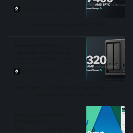
trenutnim top modelom. Sve
backup potrebe orkestrirane s
BLACKVOID.TECH
Luka Manestar
ActiveProtect Managerom!
Recenzija vodećeg DP modela, DP7400
Synology DP320 osvrt
Najmanji član nove #Synology
#ActiveProtect #DataProtection
linije, #DP320 je 2-bay “turn-key”
#backup uređaj
BLACKVOID.TECH
Luka Manestar
Najmanji među njima, DP320, nudi sve značajke u svom 
kompaktnom kućištu s dva utora
Synology ActiveProtect
Manager osvrt
Detaljan osvrt novog #Synology