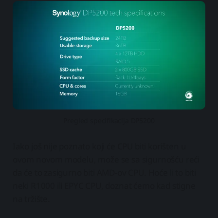
Pregled specifikacija DP5200
Iako još nije poznato koji će CPU biti korišten u
ovom novom modelu, može se sa sigurnošću reći
da će to zasigurno biti AMD-ov CPU. Hoće li to biti
neki R1000 ili EPYC CPU, doznat ćemo kad stigne
na tržište.