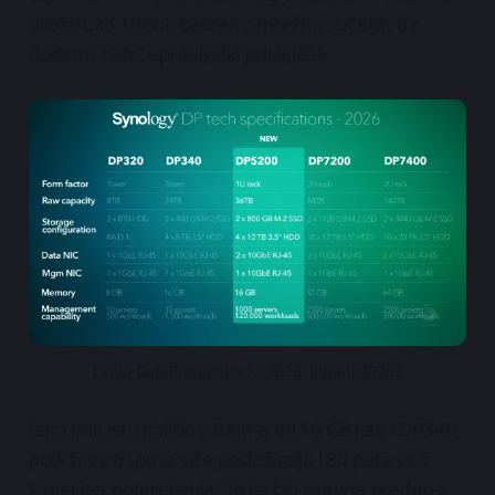
dvostruko 10GbE bakreno mrežno sučelje, uz
dodatni 1GbE upravljački priključak.
Linija DataProtection za 2026. (lipanj 2026.)
Iako ima istu količinu RAM-a od 16 GB kao i DP340,
podržava tri puta više poslužitelja i 80 puta veći
kapacitet opterećenja. To će biti izravna prednost