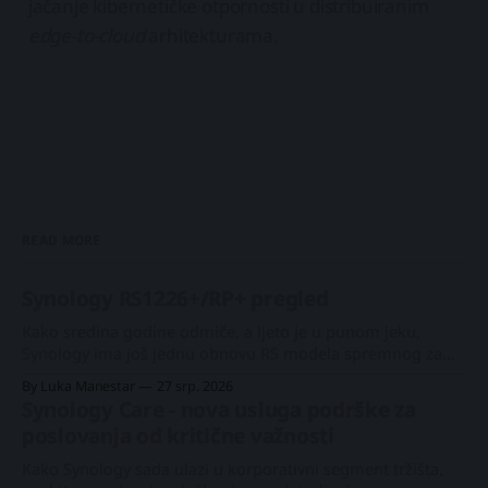
jačanje kibernetičke otpornosti u distribuiranim
edge-to-cloud
arhitekturama.
READ MORE
Synology RS1226+/RP+ pregled
Kako sredina godine odmiče, a ljeto je u punom jeku,
Synology ima još jednu obnovu RS modela spremnog za
skori izlazak. Nakon 1U modela RS826+/RP+ još u lipnju,
By Luka Manestar
27 srp. 2026
ovoga puta dobit ćemo donekle očekivani model s 8 utora.
Synology Care - nova usluga podrške za
Taj konkretni 2U model nije obnavljan od svojega
poslovanja od kritične važnosti
prethodnika iz 2020.
Kako Synology sada ulazi u korporativni segment tržišta,