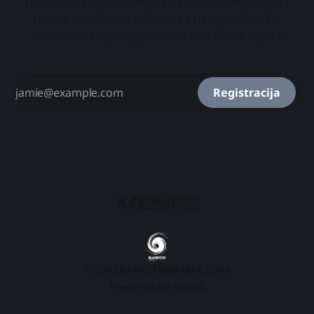
posvećen je promoviranju branda, uključujući
njihov hardware, software i usluge. Sadržaj
obuhvaća recenzije, vodiče i tehničke upute
Registracija
PODRŠKA
INSTAGRAM
X.COM
Powered by
Ghost