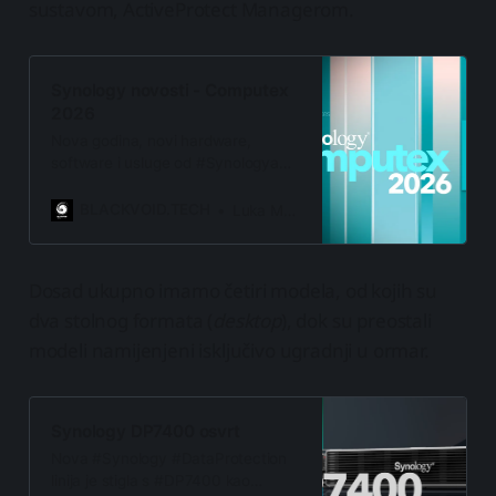
sustavom, ActiveProtect Managerom.
Synology novosti - Computex
2026
Nova godina, novi hardware,
software i usluge od #Synologya
Enterprise, poslovni i SOHO
segmenti, popraćeni #AI
BLACKVOID.TECH
Luka Manestar
značajkama na više razina
Dosad ukupno imamo četiri modela, od kojih su
dva stolnog formata (
desktop
), dok su preostali
modeli namijenjeni isključivo ugradnji u ormar.
Synology DP7400 osvrt
Nova #Synology #DataProtection
linija je stigla s #DP7400 kao