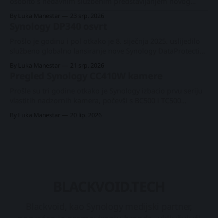
osobito s nedavnim službenim predstavljanjem novog
PAS7700 uređaja s aktivno-aktivnom arhitekturom prije
By Luka Manestar
23 srp. 2026
svega nekoliko mjeseci, tvrtka je počela nuditi novu uslugu
Synology DP340 osvrt
podrške u odabranim europskim zemljama pod
nazivom Synology Care. Synology PAS7700 globalna
Prošlo je godinu i pol otkako je 8. siječnja 2025. uslijedilo
premijeraPlatformu s 48 NVMe utora za enterprise radne
službeno globalno lansiranje nove Synology DataProtection
linije. Uvođenje je donijelo tri nova proizvoda u zasebnoj
By Luka Manestar
21 srp. 2026
kategoriji, počevši od vodećega modela DP7400 s 12 utora
Pregled Synology CC410W kamere
te dvaju stolnih modela, DP320 i DP340. Synology DP7400
osvrtNova #Synology #DataProtection linija je stigla
Prošle su tri godine otkako je Synology izbacio prvu seriju
vlastitih nadzornih kamera, počevši s BC500 i TC500
modelima početkom 2023. Kasnije iste godine predstavili
By Luka Manestar
20 lip. 2026
su Wi-Fi kameru namijenjenu kućnim ili manjim kućnim
uredima, pod nazivom CC400W. Synology CC400W kamera -
osvrtNakon dviju PoE kamera iz 2023., Synology predstavlja
svoj
BLACKVOID.TECH
Blackvoid, kao Synology medijski partner,