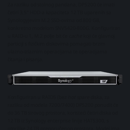
Za razliku od stolnog pandana, DP5200 će imati
četiri 3,5" HDD-a kapaciteta 12 TB uparenih sa
Synologyjevim M.2 SSD-ovima od 800 GB,
konkretno modelom SNV5420-800G. Konfiguriran
u RAID-u 1, M.2 polje bit će
cache
koji će glavnoj
particiji s fizičkim diskovima pomagati brzim
ulazno-izlaznim operacijama te operacijama
čitanja i pisanja.
Konfiguriran u RAID5 (bez
hot spare
diska, za
razliku od modela 7200/7400) DP5200 ponudit će
do 36 TB sirovog prostora, koristeći četiri diska od
12 TB iz Synology enterprise linije HAT5300, s
otprilike 24 TB preporučenog prostora. Model ima