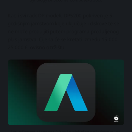
Kao i svi rack DP modeli, DP5200 pokriven je 5-
godišnjim jamstvom koje uključuje i diskove te se
ne može produljiti putem programa produljenog
plus jamstva. Cijena će se kretati između 15.000 i
25.000 €, ovisno o tržištu.
ActiveProtect Manager 2.0 stiže globalno početkom rujna 