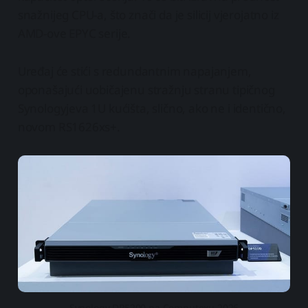
snažnijeg CPU-a, što znači da je silicij vjerojatno iz
AMD-ove EPYC serije.
Uređaj će stići s redundantnim napajanjem,
oponašajući uobičajenu stražnju stranu tipičnog
Synologyjeva 1U kućišta, slično, ako ne i identično,
novom RS1626xs+.
Synology DP5200 na Computexu 2026