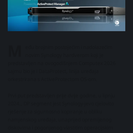
M
eđu brojnim postojećim i nadolazećim
novim Synology hardverom koji je
predstavljen na ovogodišnjem Computex 2026
sajmu bio je i DataProtect, linija uređaja
orkestrirana s ActiveProtectom OS-om.
Prvi put predstavljen prije dvije godine, u lipnju
2024., DP segment jest Synology-jevo cjelovito
rješenje za sigurnosno kopiranje u obliku
namjenskog uređaja, unaprijed opremljenog
diskovima i pogonjenog vlastitim operacijskim