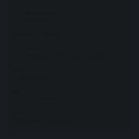
TWT - @blackvoidtech

INS - blackvoidtech

OSOBNI SOCIAL KONTAKTI

TWT - @rusty1281

LIN - https://www.linkedin.com/in/lukamanestar

info@blackvoid.tech
WEB

https://www.blackvoid.tech

CHAT
