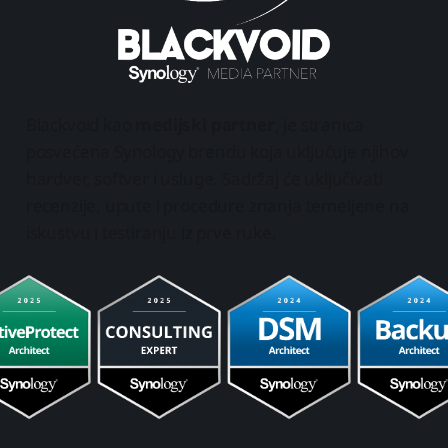
Blackvoid kao
medijski partner
, je stranica
posvećena Synology brendu koja uključuje njihov
hardver, softver i usluge. Sadržaj će uključivati
recenzije, upute i procedure znanja temeljene na
iskustvu i testiranju iz prve ruke.