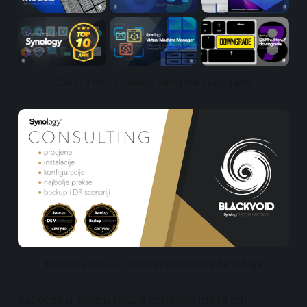
Članci o novi Synology servisima i uslugama
Blackvoid pruža i Synology konzultacijske usluge
Započeti u svijetu NAS-a ponekad može biti