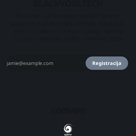
BLACKVOID.TECH
Blackvoid, kao Synology medijski partner,
posvećen je promoviranju branda, uključujući
njihov hardware, software i usluge. Sadržaj
obuhvaća recenzije, vodiče i tehničke upute
Registracija