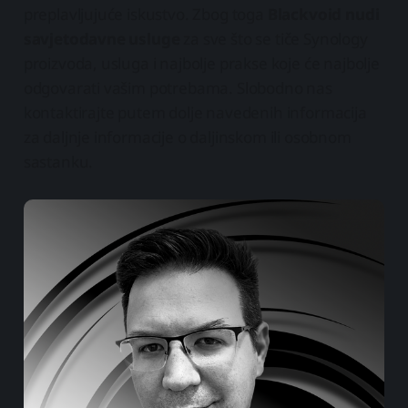
preplavljujuće iskustvo. Zbog toga
Blackvoid nudi
savjetodavne usluge
za sve što se tiče Synology
proizvoda, usluga i najbolje prakse koje će najbolje
odgovarati vašim potrebama. Slobodno nas
kontaktirajte putem dolje navedenih informacija
za daljnje informacije o daljinskom ili osobnom
sastanku.