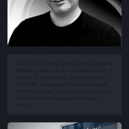
Luka kao autor ovog sadržaja je dugogodišnji 
inženjer sustava koji radi u bankarskom IT 
sektoru (IT Operations). Zaljubljenik u Mac, 
NAS / SAN, virtualizaciju i Docker okruženja. 
Također surađuje i sa BUG d.o.o. kao vanjski 
suradnik u izradi materijala za istoimeni 
časopis.