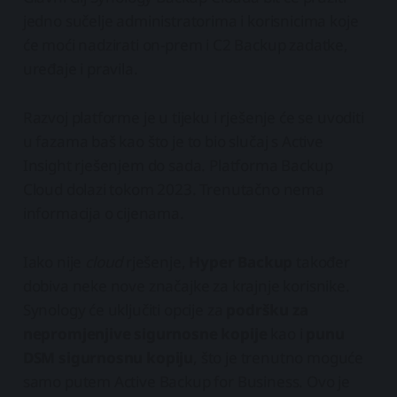
jedno sučelje administratorima i korisnicima koje
će moći nadzirati on-prem i C2 Backup zadatke,
uređaje i pravila.
Razvoj platforme je u tijeku i rješenje će se uvoditi
u fazama baš kao što je to bio slučaj s Active
Insight rješenjem do sada. Platforma Backup
Cloud dolazi tokom 2023. Trenutačno nema
informacija o cijenama.
Iako nije
cloud
rješenje,
Hyper Backup
također
dobiva neke nove značajke za krajnje korisnike.
Synology će uključiti opcije za
podršku za
nepromjenjive sigurnosne kopije
kao i
punu
DSM sigurnosnu kopiju
, što je trenutno moguće
samo putem Active Backup for Business. Ovo je