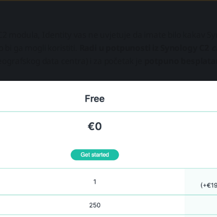
 C2 modula, Identity vas ne uvjetuje da imate bilo kakav S
o bi ga mogli koristiti.
Radi u potpunosti iz Synology C2
c
ografskog data centra) i za početak je
potpuno besplata