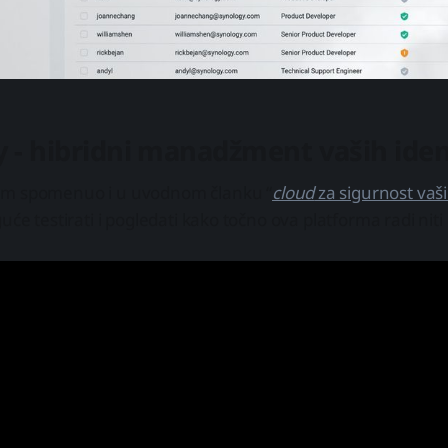
y - hibridni manadžment vaših iden
am spomenuo i u uvodnom članku “
cloud
za sigurnost vaš
uće testirati i pogledati kako točno ova platforma radi niti 