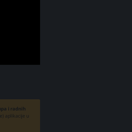
upa i radnih
) aplikacije u