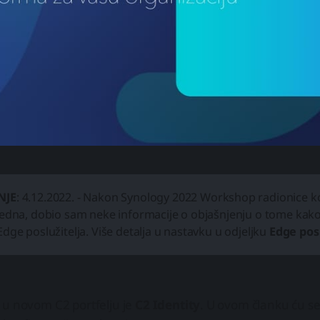
NJE
: 4.12.2022. - Nakon Synology 2022 Workshop radionice k
jedna, dobio sam neke informacije o objašnjenju o tome kako
dge poslužitelja. Više detalja u nastavku u odjeljku
Edge posl
 u novom C2 portfelju je
C2 Identity
. U ovom članku ću se