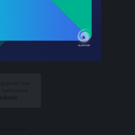
oja je održana
 funkcionira
užitelji
.
 osvrnuti na