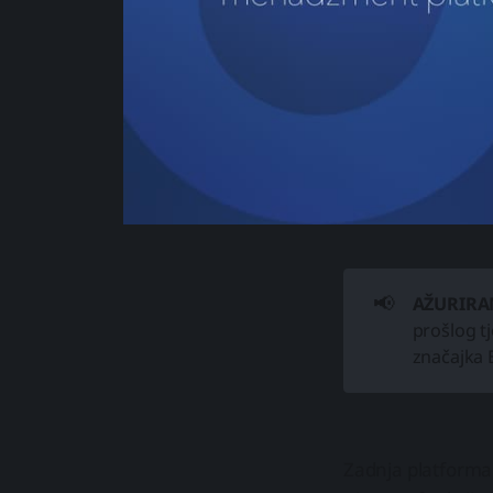
📢
AŽURIRA
prošlog t
značajka E
Zadnja platforma