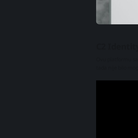
C2 Identit
Ovu platformu s
tada nije bilo mog