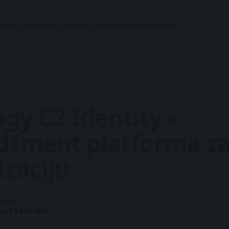
SYNOLOGY
DSM
C2
RECENZIJE
SAVJETI
SYNO 101
gy C2 Identity -
žment platforma za
zaciju
star
—
13 min read