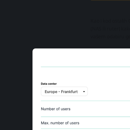
Kao i kod ostalih
(NAS ili ruter) kak
vašem odabiru ge