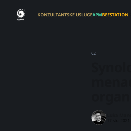
KONZULTANTSKE USLUGE
APM
BEESTATION
C2
Synolo
menad
organi
Luka Mane
17 stu. 2021