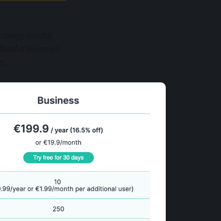
ynology uređaj
loud
-a
(ovisno o
n
.