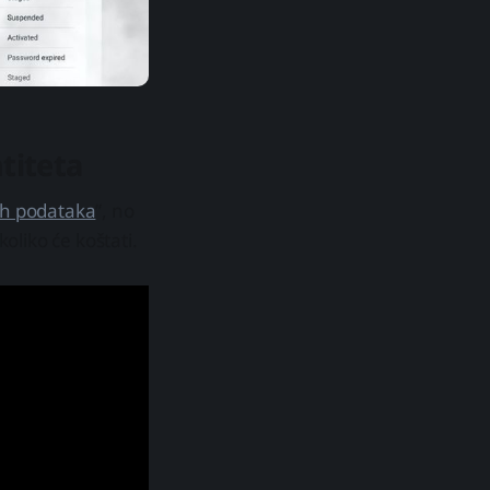
titeta
ih podataka
”, no
koliko će koštati.