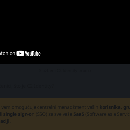
Službeni C2 Identity promo
enici, što je C2 Identity?
a vam omogućuje centralni menadžment vaših
korisnika, gr
di
single sign-o
n (SSO) za sve vaše
SaaS
(Software as a Service
aciji
.