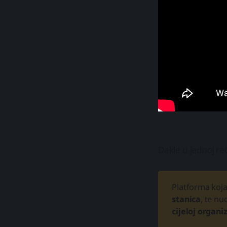
Dakle u jednoj reč
Platforma koj
stanica
, te nu
cijeloj organiz