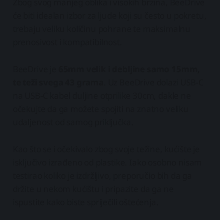
Zbog svog manjeg oblika i visokih brzina, BeeDrive
će biti idealan izbor za ljude koji su često u pokretu,
trebaju veliku količinu pohrane te maksimalnu
prenosivost i kompatibilnost.
BeeDrive je
65mm velik i debljine samo 15mm,
te teži svega 43 grama
. Uz BeeDrive dolazi USB-C
na USB-C kabel duljine otprilike 30cm, dakle ne
očekujte da ga možete spojiti na znatno veliku
udaljenost od samog priključka.
Kao što se i očekivalo zbog svoje težine, kućište je
isključivo izrađeno od plastike. Iako osobno nisam
testirao koliko je izdržljivo, preporučio bih da ga
držite u nekom kućištu i pripazite da ga ne
ispustite kako biste spriječili oštećenja.