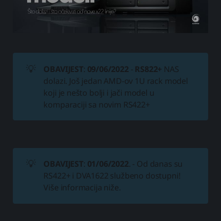
💡
OBAVIJEST
:
09/06/2022
-
RS822+
NAS
dolazi. Još jedan AMD-ov 1U rack model
koji je nešto bolji i jači model u
komparaciji sa novim RS422+
💡
OBAVIJEST
:
01/06/2022
. - Od danas su
RS422+ i DVA1622 službeno dostupni!
Više informacija niže.