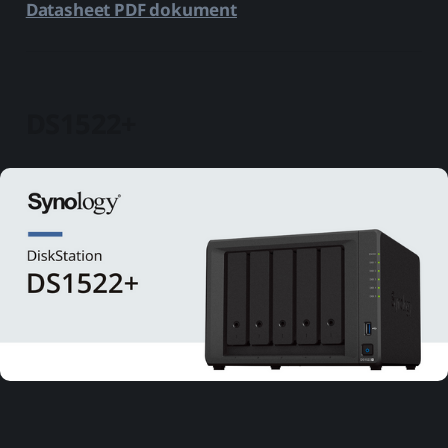
Datasheet PDF dokument
DS1522+