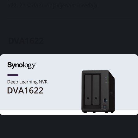
x22. Za sada su najavljena tri uređaja.
DVA1622