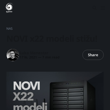
NAS
NOVI x22 modeli stižu!
Luka Manestar
Share
17 lis. 2021
—
7 min read