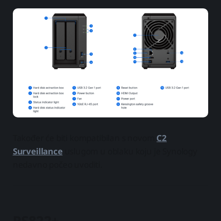
Također će biti kompatibilan s novom
C2
Surveillance
uslugom u oblaku koju je Synology
nedavno počeo uvoditi.
RS822+