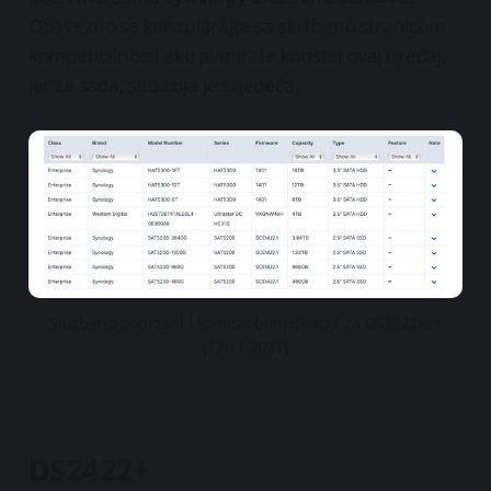
Obavezno se konzultirajte sa službeno stranicom
kompatibilnosti ako planirate koristiti ovaj uređaj,
jer za sada, situacija je slijedeća:
Službeno podržani i kompatibilni diskovi za DS3622xs+
(17.11.2021)
DS2422+