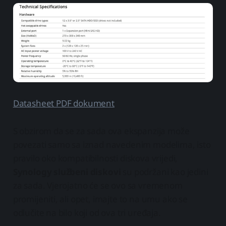
Datasheet PDF dokument
S obzirom da se za sada ova ekspanzija može
povezati samo sa iznad navedenim modelima, isto
pravilo oko kompatibilnosti diskova vrijedi,
Synology službeni diskovi
su podržani kao jedini
za sada. Vjerojatno će se ovo sa vremenom
promijeniti, ali opet, imajte to na umu ako se
odlučite na bilo koji od ova tri uređaja.