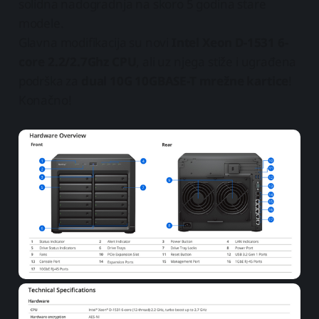
solidna nadogradnja na skoro 5 godina stare
modele.
Glavna modifikacija su novi
Intel Xeon D-1531 6-
core 2.2/2.7Ghz CPU
, ali uz njega stiže i ugrađena
podrška za
dual 10G 10GBASE-T mrežne kartice
!
Konačno!