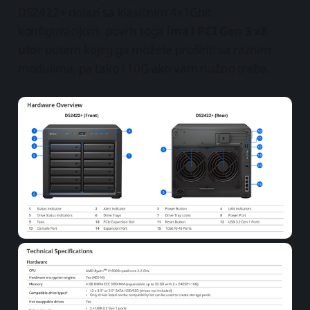
DS2422+ dolazi sa klasičnim 4x1Gbit
konfiguracijom. povrh toga
ima i PCI Gen 3 x8
uto
r putem kojeg ga možete proširiti sa raznim
modulima, pa tako i 10G ako vam nužno treba.