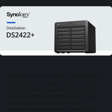
Još jedan model koji je osvježen je
novi DS2422+
kao nasljednik trenutnog DS2419+ model. Ovaj
također
12-bay NAS
je opremljen sa već sada
poznatim
AMD Ryzen V1500B CPU
, a podržava i
do 32GB radne memorije
. Iako
nema
standardno opremljene 10G mrežne kartice
,