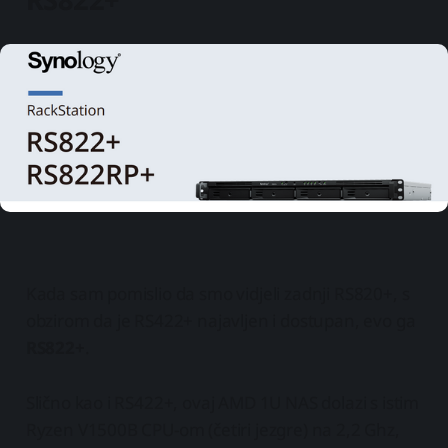
Kada sam pomislio da smo vidjeli zadnji RS820+, s
obzirom da je RS422+ najavljen i dostupan, evo ga
RS822+
.
Slično kao i RS422+, ovaj AMD 1U NAS dolazi s istim
Ryzen V1500B CPU-om (četiri jezgre) na 2,2 Ghz,