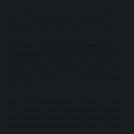
Ljetno vrijeme obično znači nove NAS modele. Pa,
ovdje imamo
DS1522+
. Kao nadogradnja na
trenutni DS1520+, ovaj 5-bay je malo drugačiji.
Unutrašnjost se sastoji od
AMD Ryzen R1600
dvojezgrenog (4-nitni) CPU na 2,6 Ghz
s
8 GB
DDR4 ECC
memorije (proširivo do 32 GB). Ovaj
model će također sadržavati
2x M.2 2280
utora za
vaše potrebe NVMe predmemorije i
4x1GB LAN
konektore.
Da, 1G, dobro ste pročitali. No, za razliku od 1520+,
1522+ će doći s utorom za nadogradnju mreže koji
će mu omogućiti nadogradnju nadolazećim
mini
10G RJ-45 mrežnim modulom
. Dakle, ako tražite