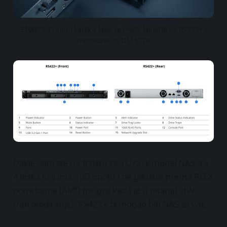
E10G22-T1-mini kartica koja se može koristiti sa RS422+ i
nadolazećim DS1522+
Dakle, ako ste na tržištu za 1U rack model NAS-a s
4 diska koji ima 10G opciju i ne gledate prema PLEX
potrebama (AMD ne igra kada je u pitanju HW
transkodiranje), RS422+ bi mogao biti NAS za vas.