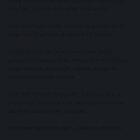
manji DS model (i jeftiniji) od DS1621+ ili xs+, koji
ima 10G, 1522+ bi mogao biti NAS za vas.
Kao i prethodni model, također će podržavati do
dvije DX517
jedinice za ukupno 15 diskova.
Imajte na umu da će ovaj model vjerojatno
potpasti pod novu politiku kompatibilnosti diskova,
stoga svakako, kada dođe vrijeme, provjerite
službeno podržane modele.
Ovaj NAS neće biti prilagođen PLEX-u kada je u
pitanju HW transkodiranje, pa imajte to na umu
ako želite tu određenu značajku.
Datasheet će biti objavljen u bliskoj budućnosti.