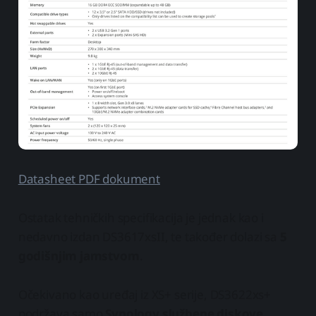
Datasheet PDF dokument
Ostatak tehničkih specifikacija je jednak kao i
nedavno izdan DS3617xsII, te također dolazi sa
5
godišnjim jamstvom
.
Očekivano kao uređaj iz XS+ serije, DS3622xs+
podržava samo
Synology službene diskove
.