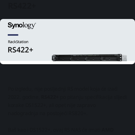
RS422+
Po izgledu, nije posljednji RS model koja će izaći
2022. godine,
RS422+
po pitanju specifikacija slijedi
korake DS1522+, ali opet nije zapravo
nadogradnja na postojeći RS820+.
Baš kao i DS1522+, ovaj RS NAS će imati
AMD