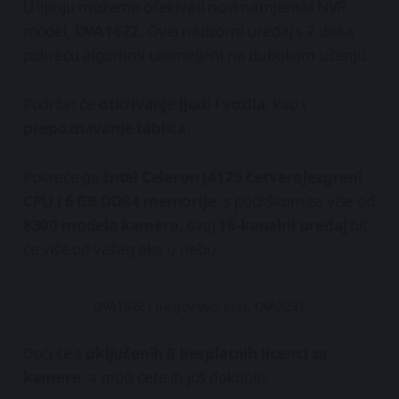
U lipnju možemo očekivati novi namjenski NVR
model,
DVA1622
. Ovaj nadzorni uređaj s 2 diska
pokreću algoritmi utemeljeni na dubokom učenju.
Podržat će
otkrivanje ljudi i vozila
, kao i
prepoznavanje tablica
.
Pokreće ga
Intel Celeron J4125 četverojezgreni
CPU i 6 GB DDR4 memorije
, s podrškom za više od
8300 modela kamera
, ovaj
16-kanalni uređaj
bit
će više od vašeg oka u nebu.
DVA1622 i njegov veći brat, DVA3221
Doći će s
uključenih 8 besplatnih licenci za
kamere
, a moći ćete ih još dokupiti.