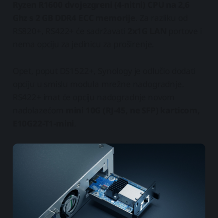
Ryzen R1600 dvojezgreni (4-nitni) CPU na 2,6
Ghz s 2 GB DDR4 ECC memorije
. Za razliku od
RS820+, RS422+ će sadržavati
2x1G LAN
portove i
nema opciju za jedinicu za proširenje.
Opet, poput DS1522+, Synology je odlučio dodati
opciju u smislu modula mrežne nadogradnje.
RS422+ imat će opciju nadogradnje novom
nadolazećom
mini 10G (RJ-45, ne SFP) karticom,
E10G22-T1-mini
.