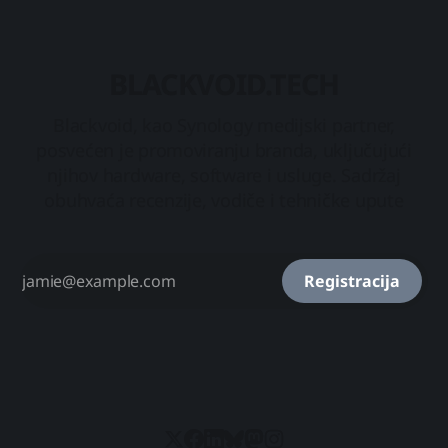
namjenskog uređaja,
BLACKVOID.TECH
Blackvoid, kao Synology medijski partner,
posvećen je promoviranju branda, uključujući
njihov hardware, software i usluge. Sadržaj
obuhvaća recenzije, vodiče i tehničke upute
Registracija