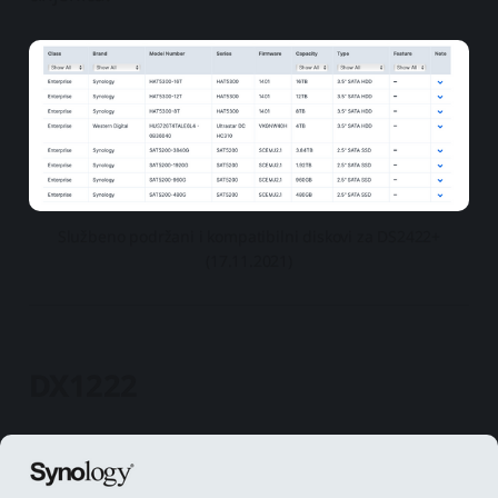
Službeno podržani i kompatibilni diskovi za DS2422+
(17.11.2021)
DX1222