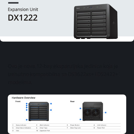
Ovo je nova 12-bay ekspanzijska jedinica koja je
trenutno kompatibilna sa DS3622xs+ i DS2422+
modelima.