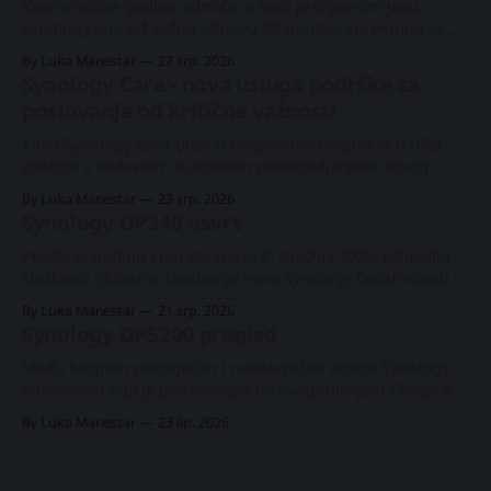
Kako sredina godine odmiče, a ljeto je u punom jeku,
Synology ima još jednu obnovu RS modela spremnog za
skori izlazak. Nakon 1U modela RS826+/RP+ još u lipnju,
By Luka Manestar
27 srp. 2026
ovoga puta dobit ćemo donekle očekivani model s 8 utora.
Synology Care - nova usluga podrške za
Taj konkretni 2U model nije obnavljan od svojega
poslovanja od kritične važnosti
prethodnika iz 2020.
Kako Synology sada ulazi u korporativni segment tržišta,
osobito s nedavnim službenim predstavljanjem novog
PAS7700 uređaja s aktivno-aktivnom arhitekturom prije
By Luka Manestar
23 srp. 2026
svega nekoliko mjeseci, tvrtka je počela nuditi novu uslugu
Synology DP340 osvrt
podrške u odabranim europskim zemljama pod
nazivom Synology Care. Synology PAS7700 globalna
Prošlo je godinu i pol otkako je 8. siječnja 2025. uslijedilo
premijeraPlatformu s 48 NVMe utora za enterprise radne
službeno globalno lansiranje nove Synology DataProtection
linije. Uvođenje je donijelo tri nova proizvoda u zasebnoj
By Luka Manestar
21 srp. 2026
kategoriji, počevši od vodećega modela DP7400 s 12 utora
Synology DP5200 pregled
te dvaju stolnih modela, DP320 i DP340. Synology DP7400
osvrtNova #Synology #DataProtection linija je stigla
Među brojnim postojećim i nadolazećim novim Synology
hardverom koji je predstavljen na ovogodišnjem Computex
2026 sajmu bio je i DataProtect, linija uređaja orkestrirana
By Luka Manestar
23 lip. 2026
s ActiveProtectom OS-om. Prvi put predstavljen prije dvije
godine, u lipnju 2024., DP segment jest Synology-jevo
cjelovito rješenje za sigurnosno kopiranje u obliku