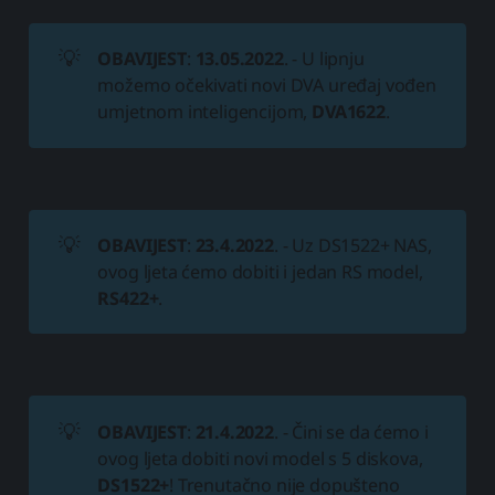
💡
OBAVIJEST
:
13.05.2022
. - U lipnju
možemo očekivati novi DVA uređaj vođen
umjetnom inteligencijom,
DVA1622
.
💡
OBAVIJEST
:
23.4.2022
. - Uz DS1522+ NAS,
ovog ljeta ćemo dobiti i jedan RS model,
RS422+
.
💡
OBAVIJEST
:
21.4.2022
. - Čini se da ćemo i
ovog ljeta dobiti novi model s 5 diskova,
DS1522+
! Trenutačno nije dopušteno