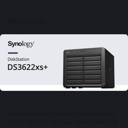
DS3622xs+
Nasljednik izvrsnih DS3617xs i DS3617xsII (mark
II),
novi DS3622xs+ je 12-bay
dekstop
NAS
koji je