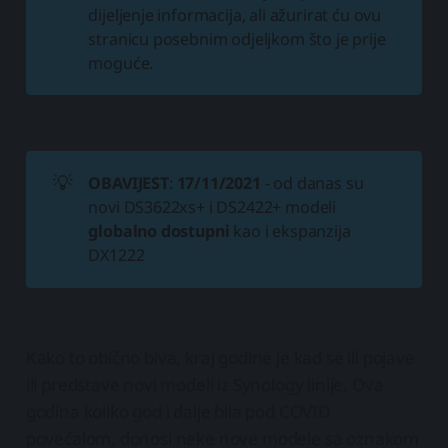
dijeljenje informacija, ali ažurirat ću ovu
stranicu posebnim odjeljkom što je prije
moguće.
💡
OBAVIJEST
:
17/11/2021
- od danas su
novi DS3622xs+ i DS2422+ modeli
globalno dostupni
kao i ekspanzija
DX1222
Kako to obično biva, kraj godine je kad se ili pojave
ili predstave novi modeli iz Synology linije. Ova
godina koliko god i dalje bila pod COVID
povećalom, donosi neke nove modele sa oznakom