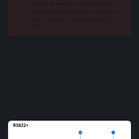
podržani, ali svakako provjerite popis
kompatibilnosti, nakon što uređaj bude
pušten u prodaju ili kad god budete na
tržištu!
Osim 10/25G mrežnih opcija, NAS dolazi s 4x1G
portovima za više kombinacija kada je u pitanju
mrežna LAG konfiguracija. Ovaj uređaj standardno
nema 2.5G portove, ali s nadolazećom DSM 7.1
SMB višekanalnom podrškom, te će brzine biti
moguće bez trošenja dodatnog novca na dodatne
kartice.