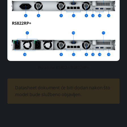
Pozadina RS822+/RS822RP+
Datasheet dokument će biti dodan nakon što
model bude službeno objavljen.