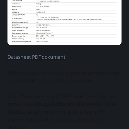
Datasheet PDF dokument
NAS dolazi standardno
sa 3 godine jamstava
koje
se može dokupiti i produžiti na 5 godina.
Kao i DS3622xs+, DS2422+ također (za sada) radi
samo sa
Synology službenim diskovima
. To ne
znaći da se ovo neće promijeniti u dogledno
vrijeme, ali svakako pripazite za sada na tu
činjenicu.