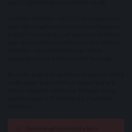
kao i s 2 GB DDR4 ECC memorije (do 32 GB).
Za razliku od RS422+ i DS1522+, ovaj model neće
imati 10G mogućnosti koristeći novu prilagođenu
E10G22-T1-mini karticu, već klasične PCIe Gen3 4-
lane x8 kompatibilne kartice kao što je E10M20-T1
(M.2 SSD + 10G combo) ili bilo koje 10/25G
adapterske kartice iz trenutne linije Synology.
Što se tiče proširenja, podržavat će jedan (1) RX418
uređaj spojen preko eSATA za ukupan broj od 8
diskova. Govoreći o diskovima, Synology će dati
prednost svojim 2,5" SAT5200 ili 3,5" HAT5300
modelima.
⚠️
Diskovi drugih proizvođača bit će