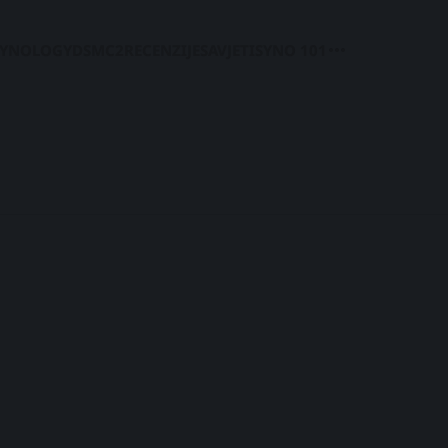
SYNOLOGY
DSM
C2
RECENZIJE
SAVJETI
SYNO 101