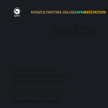
KONZULTANTSKE USLUGE
APM
BEESTATION
HAT3310
Kakva je budućnost
Synologyja - promjene u
2025. godini i nadalje?
Zbog nadolazećih promjena i
najava, proteklog tjedna je na
internetu bilo mnogo razgovora i
By Luka Manestar
22 tra. 2025
komentara. Sličan članak kao ovaj,