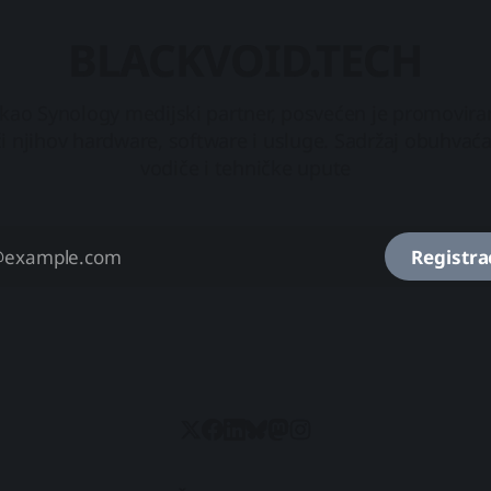
BLACKVOID.TECH
 kao Synology medijski partner, posvećen je promovira
i njihov hardware, software i usluge. Sadržaj obuhvaća
vodiče i tehničke upute
Registra