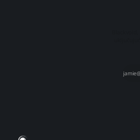
imamo neke promjene u novoj
posebnoj liniji HAT3310. Synology
HAT3300 Plus osvrtOsvrt Synology
HAT3300
Blackvoid,
uključujuć